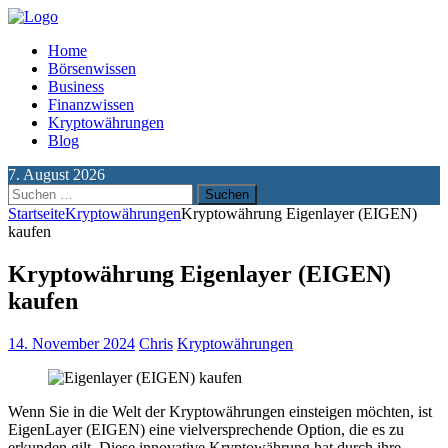
Home
Börsenwissen
Business
Finanzwissen
Kryptowährungen
Blog
7. August 2026
Suchen
nach:
Startseite
Kryptowährungen
Kryptowährung Eigenlayer (EIGEN)
kaufen
Kryptowährung Eigenlayer (EIGEN)
kaufen
14. November 2024
Chris
Kryptowährungen
Wenn Sie in die Welt der Kryptowährungen einsteigen möchten, ist
EigenLayer (EIGEN) eine vielversprechende Option, die es zu
erkunden gilt. Diese innovative Kryptowährung hat durch ihre