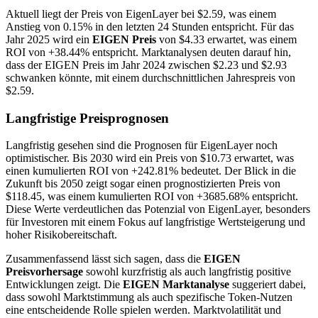
Aktuell liegt der Preis von EigenLayer bei $2.59, was einem
Anstieg von 0.15% in den letzten 24 Stunden entspricht. Für das
Jahr 2025 wird ein
EIGEN Preis
von $4.33 erwartet, was einem
ROI von +38.44% entspricht. Marktanalysen deuten darauf hin,
dass der EIGEN Preis im Jahr 2024 zwischen $2.23 und $2.93
schwanken könnte, mit einem durchschnittlichen Jahrespreis von
$2.59.
Langfristige Preisprognosen
Langfristig gesehen sind die Prognosen für EigenLayer noch
optimistischer. Bis 2030 wird ein Preis von $10.73 erwartet, was
einen kumulierten ROI von +242.81% bedeutet. Der Blick in die
Zukunft bis 2050 zeigt sogar einen prognostizierten Preis von
$118.45, was einem kumulierten ROI von +3685.68% entspricht.
Diese Werte verdeutlichen das Potenzial von EigenLayer, besonders
für Investoren mit einem Fokus auf langfristige Wertsteigerung und
hoher Risikobereitschaft.
Zusammenfassend lässt sich sagen, dass die
EIGEN
Preisvorhersage
sowohl kurzfristig als auch langfristig positive
Entwicklungen zeigt. Die
EIGEN Marktanalyse
suggeriert dabei,
dass sowohl Marktstimmung als auch spezifische Token-Nutzen
eine entscheidende Rolle spielen werden. Marktvolatilität und