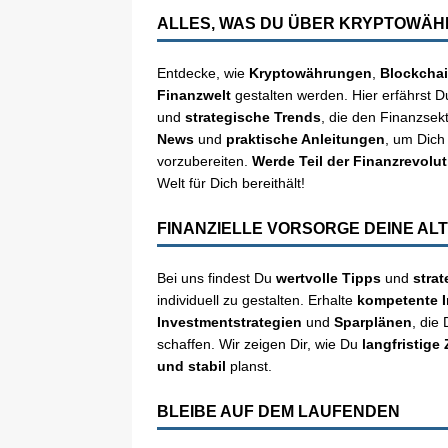
ALLES, WAS DU ÜBER KRYPTOWÄH
Entdecke, wie
Kryptowährungen
,
Blockcha
Finanzwelt
gestalten werden. Hier erfährst D
und
strategische Trends
, die den Finanzsekt
News
und
praktische Anleitungen
, um Dich
vorzubereiten.
Werde Teil der Finanzrevolut
Welt für Dich bereithält!
FINANZIELLE VORSORGE DEINE A
Bei uns findest Du
wertvolle Tipps
und
stra
individuell zu gestalten. Erhalte
kompetente I
Investmentstrategien
und
Sparplänen
, die 
schaffen. Wir zeigen Dir, wie Du
langfristige 
und stabil
planst.
BLEIBE AUF DEM LAUFENDEN