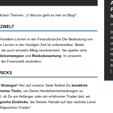
A
lichen Themen ;-)! Worum geht es hier im Blog?
I
v
NZWELT
D
d
inellem Lernen in der Finanzbranche Die Bedeutung von
a
Lernen in der heutigen Zeit ist unbestreitbar. Beide
u
s auch privaten Alltag revolutioniert. Sie spielen eine
R
elsstrategien
und
Risikobewertung
. In unserem
s
 die Finanzwelt verändern.
B
[.
RICKS
 Strategie!
Hier auf unserer Seite findest Du
bewährte
heime Tricks
, um Deine Handelsentscheidungen zu
, ob Du ein Anfänger oder ein erfahrener Trader bist, wir
egische Einblicke
, die Deinen Handel auf das nächste Level
olgreichen Trader!