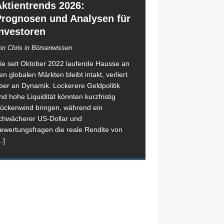
ktientrends 2026:
Prognosen und Analysen für
nvestoren
on Chris in Börsenwissen
ie seit Oktober 2022 laufende Hausse an
en globalen Märkten bleibt intakt, verliert
ber an Dynamik. Lockerere Geldpolitik
nd hohe Liquidität könnten kurzfristig
ückenwind bringen, während ein
chwächerer US-Dollar und
ewertungsfragen die reale Rendite von
..]