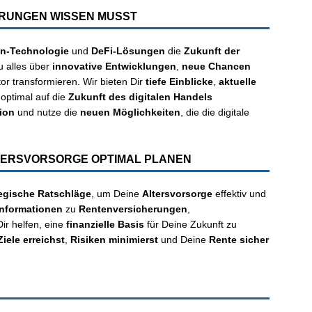
RUNGEN WISSEN MUSST
in-Technologie
und
DeFi-Lösungen
die
Zukunft der
u alles über
innovative Entwicklungen
,
neue Chancen
or transformieren. Wir bieten Dir
tiefe Einblicke
,
aktuelle
 optimal auf die
Zukunft des digitalen Handels
ion
und nutze die
neuen Möglichkeiten
, die die digitale
LTERSVORSORGE OPTIMAL PLANEN
tegische Ratschläge
, um Deine
Altersvorsorge
effektiv und
nformationen
zu
Rentenversicherungen
,
Dir helfen, eine
finanzielle Basis
für Deine Zukunft zu
Ziele erreichst
,
Risiken minimierst
und Deine
Rente sicher