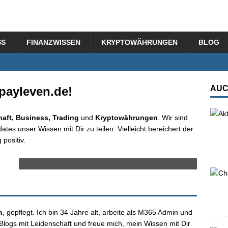
SS
FINANZWISSEN
KRYPTOWÄHRUNGEN
BLOG
AUC
payleven.de!
haft, Business, Trading
und
Kryptowährungen
. Wir sind
tes unser Wissen mit Dir zu teilen. Vielleicht bereichert der
 positiv.
Aktientrends 2026:
Prognosen und Analysen
für Investoren
n
, gepflegt. Ich bin 34 Jahre alt, arbeite als M365 Admin und
logs mit Leidenschaft und freue mich, mein Wissen mit Dir