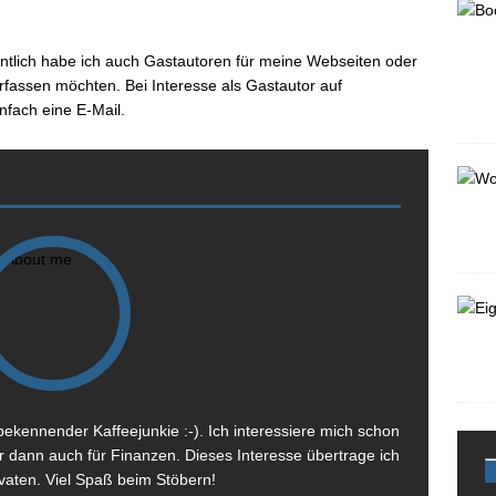
Die seit Oktober 2022 laufende Hausse an den
globalen Märkten bleibt intakt, verliert aber an
Dynamik. Lockerere Geldpolitik und hohe
egentlich habe ich auch Gastautoren für meine Webseiten oder
Liquidität könnten kurzfristig Rückenwind
rfassen möchten. Bei Interesse als Gastautor auf
bringen, während ein schwächerer US-Dollar
nfach eine E-Mail.
und Bewertungsfragen die reale Rendite von
[...]
ekennender Kaffeejunkie :-). Ich interessiere mich schon
er dann auch für Finanzen. Dieses Interesse übertrage ich
vaten. Viel Spaß beim Stöbern!