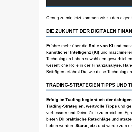
Genug zu mir, jetzt kommen wir zu den eigent
DIE ZUKUNFT DER DIGITALEN FINA
Erfahre mehr über die
Rolle von KI
und masch
künstlicher Intelligenz (KI)
und maschinellem 
Technologien haben sowohl den gewerblichen al
wesentliche Rolle in der
Finanzanalyse
,
Hand
Beiträgen erfährst Du, wie diese Technologien
TRADING-STRATEGIEN TIPPS UND T
Erfolg im Trading beginnt mit der richtigen
Trading-Strategien
,
wertvolle Tipps
und
ge
verbessern und Deine Ziele zu erreichen. Egal
bieten Dir
praktische Ratschläge
und
strat
heben werden.
Starte jetzt
und werde zum erf