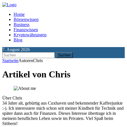
Home
Börsenwissen
Business
Finanzwissen
Kryptowährungen
Blog
7. August 2026
Suchen
nach:
Startseite
Autoren
Chris
Artikel von
Chris
Über Chris
34 Jahre alt, gebürtig aus Cuxhaven und bekennender Kaffeejunkie
:-). Ich interessiere mich schon seit meiner Kindheit für Technik und
später dann auch für Finanzen. Dieses Interesse übertrage ich in
meinem beruflichen Leben sowie im Privaten. Viel Spaß beim
Stöbern!