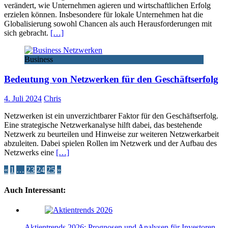
verändert, wie Unternehmen agieren und wirtschaftlichen Erfolg
erzielen können. Insbesondere für lokale Unternehmen hat die
Globalisierung sowohl Chancen als auch Herausforderungen mit
sich gebracht.
[…]
Business
Bedeutung von Netzwerken für den Geschäftserfolg
4. Juli 2024
Chris
Netzwerken ist ein unverzichtbarer Faktor für den Geschäftserfolg.
Eine strategische Netzwerkanalyse hilft dabei, das bestehende
Netzwerk zu beurteilen und Hinweise zur weiteren Netzwerkarbeit
abzuleiten. Dabei spielen Rollen im Netzwerk und der Aufbau des
Netzwerks eine
[…]
Seitennummerierung
«
1
…
23
24
25
»
der
Auch Interessant:
Beiträge
Aktientrends 2026: Prognosen und Analysen für Investoren