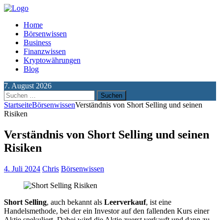
Home
Börsenwissen
Business
Finanzwissen
Kryptowährungen
Blog
7. August 2026
Suchen
nach:
Startseite
Börsenwissen
Verständnis von Short Selling und seinen
Risiken
Verständnis von Short Selling und seinen
Risiken
4. Juli 2024
Chris
Börsenwissen
Short Selling
, auch bekannt als
Leerverkauf
, ist eine
Handelsmethode, bei der ein Investor auf den fallenden Kurs einer
Aktie spekuliert. Dabei wird die Aktie zuerst verkauft und dann zu