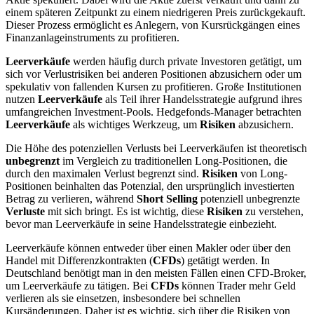
einem späteren Zeitpunkt zu einem niedrigeren Preis zurückgekauft.
Dieser Prozess ermöglicht es Anlegern, von Kursrückgängen eines
Finanzanlageinstruments zu profitieren.
Leerverkäufe
werden häufig durch private Investoren getätigt, um
sich vor Verlustrisiken bei anderen Positionen abzusichern oder um
spekulativ von fallenden Kursen zu profitieren. Große Institutionen
nutzen
Leerverkäufe
als Teil ihrer Handelsstrategie aufgrund ihres
umfangreichen Investment-Pools. Hedgefonds-Manager betrachten
Leerverkäufe
als wichtiges Werkzeug, um
Risiken
abzusichern.
Die Höhe des potenziellen Verlusts bei Leerverkäufen ist theoretisch
unbegrenzt
im Vergleich zu traditionellen Long-Positionen, die
durch den maximalen Verlust begrenzt sind.
Risiken
von Long-
Positionen beinhalten das Potenzial, den ursprünglich investierten
Betrag zu verlieren, während
Short Selling
potenziell unbegrenzte
Verluste
mit sich bringt. Es ist wichtig, diese
Risiken
zu verstehen,
bevor man Leerverkäufe in seine Handelsstrategie einbezieht.
Leerverkäufe können entweder über einen Makler oder über den
Handel mit Differenzkontrakten (
CFDs
) getätigt werden. In
Deutschland benötigt man in den meisten Fällen einen CFD-Broker,
um Leerverkäufe zu tätigen. Bei
CFDs
können Trader mehr Geld
verlieren als sie einsetzen, insbesondere bei schnellen
Kursänderungen. Daher ist es wichtig, sich über die Risiken von