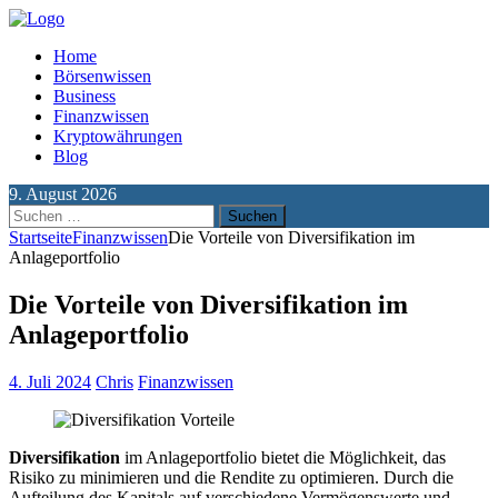
Home
Börsenwissen
Business
Finanzwissen
Kryptowährungen
Blog
9. August 2026
Suchen
nach:
Startseite
Finanzwissen
Die Vorteile von Diversifikation im
Anlageportfolio
Die Vorteile von Diversifikation im
Anlageportfolio
4. Juli 2024
Chris
Finanzwissen
Diversifikation
im Anlageportfolio bietet die Möglichkeit, das
Risiko zu minimieren und die Rendite zu optimieren. Durch die
Aufteilung des Kapitals auf verschiedene Vermögenswerte und