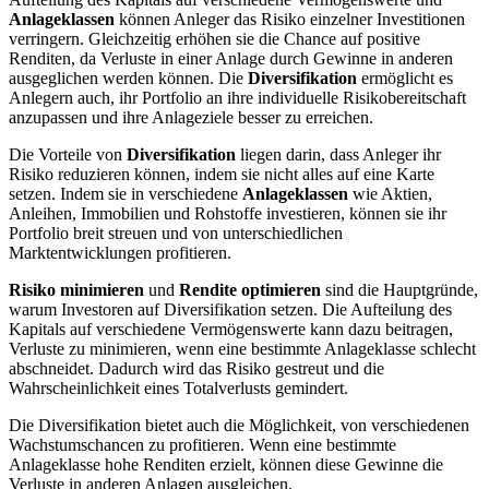
Anlageklassen
können Anleger das Risiko einzelner Investitionen
verringern. Gleichzeitig erhöhen sie die Chance auf positive
Renditen, da Verluste in einer Anlage durch Gewinne in anderen
ausgeglichen werden können. Die
Diversifikation
ermöglicht es
Anlegern auch, ihr Portfolio an ihre individuelle Risikobereitschaft
anzupassen und ihre Anlageziele besser zu erreichen.
Die Vorteile von
Diversifikation
liegen darin, dass Anleger ihr
Risiko reduzieren können, indem sie nicht alles auf eine Karte
setzen. Indem sie in verschiedene
Anlageklassen
wie Aktien,
Anleihen, Immobilien und Rohstoffe investieren, können sie ihr
Portfolio breit streuen und von unterschiedlichen
Marktentwicklungen profitieren.
Risiko minimieren
und
Rendite optimieren
sind die Hauptgründe,
warum Investoren auf Diversifikation setzen. Die Aufteilung des
Kapitals auf verschiedene Vermögenswerte kann dazu beitragen,
Verluste zu minimieren, wenn eine bestimmte Anlageklasse schlecht
abschneidet. Dadurch wird das Risiko gestreut und die
Wahrscheinlichkeit eines Totalverlusts gemindert.
Die Diversifikation bietet auch die Möglichkeit, von verschiedenen
Wachstumschancen zu profitieren. Wenn eine bestimmte
Anlageklasse hohe Renditen erzielt, können diese Gewinne die
Verluste in anderen Anlagen ausgleichen.